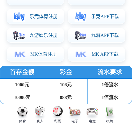
亚洲体育服务平台大奖
2022 年度综合类数字体育平台荣誉奖项，肯定平台服务能
力。