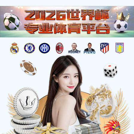
立即注册
用户协议常见问答
1. 我注册使用本平台意味着什么？
注册或使用mk体育下载平台，即表示您自愿接受本用户协
议的全部条款并受其约束。
2. 注册账号时需要注意什么？
3. 本平台提供哪些服务内容？