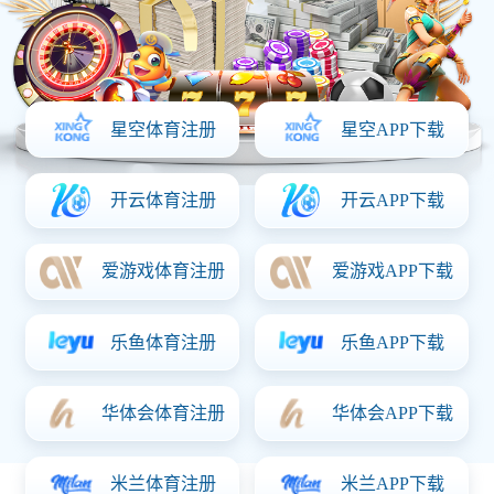
4. 我有哪些行为是不被允许的？
5. 我的信息会被如何保护？
6. 协议条款是否会变更？
7. 如有疑问应如何联系？
荣誉与成就
mk体育下载 在多个国际赛事科技平台评比中脱颖而出，持
续提升安全性与观赛体验。